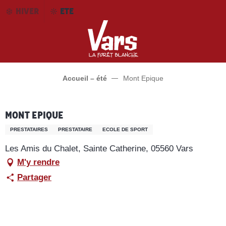
Aller
HIVER
ETE
au
contenu
principal
Accueil – été
Mont Epique
Mont Epique
PRESTATAIRES
PRESTATAIRE
ECOLE DE SPORT
Les Amis du Chalet, Sainte Catherine, 05560 Vars
M'y rendre
Partager