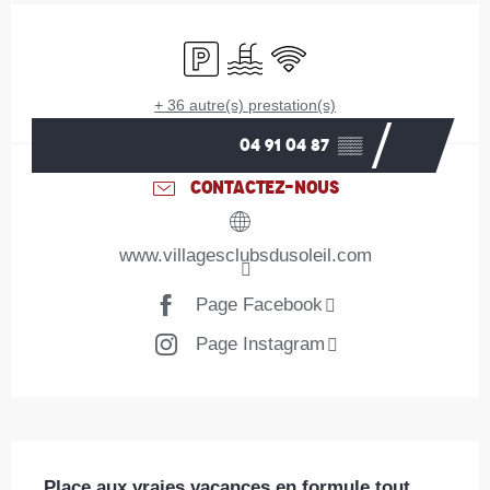
Ouverture et coordonnées
Parking
Piscine
WiFi
+ 36 autre(s) prestation(s)
04 91 04 87
▒▒
CONTACTEZ-NOUS
www.villagesclubsdusoleil.com
Page Facebook
Page Instagram
Description
Place aux vraies vacances en formule tout 