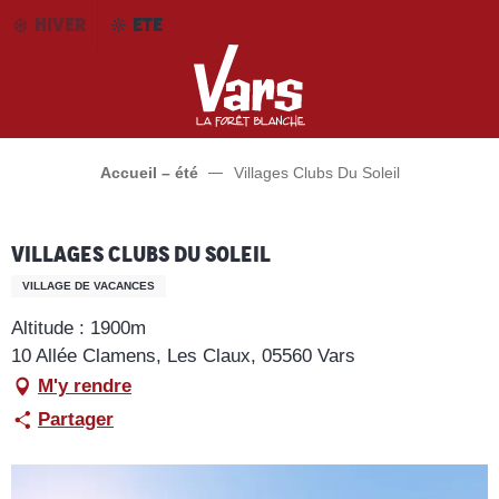
Aller
HIVER
ETE
au
contenu
principal
Accueil – été
Villages Clubs Du Soleil
Villages Clubs Du Soleil
VILLAGE DE VACANCES
Altitude : 1900m
10 Allée Clamens, Les Claux, 05560 Vars
M'y rendre
Partager