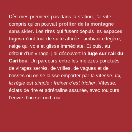
Dès mes premiers pas dans la station, j’ai vite
compris qu’on pouvait
profiter de la montagne
sans skier
. Les rires qui fusent depuis les
espaces
luges
m’ont tout de suite attirée : ambiance légère,
neige qui vole et glisse immédiate. Et puis, au
détour d’un virage, j’ai découvert la
luge sur rail du
Caribou
. Un parcours entre les mélèzes ponctués
de virages serrés, de vrilles, de vagues et de
bosses où on se laisse emporter par la vitesse.
Ici,
la règle est simple : freiner c’est tricher
. Vitesse,
éclats de rire et adrénaline assurée, avec toujours
l’envie d’un second tour.
Profiter de la montagne sans skier
Luge sur rail du Caribou
Espaces luges