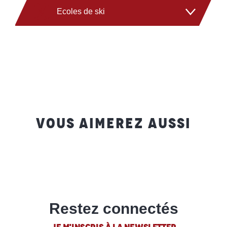
Ecoles de ski
Locations de matériel
Ecole de ski français
Activités outdoor
VOUS AIMEREZ AUSSI
Retour sur les compétitions de ski
freestyle
Restez connectés