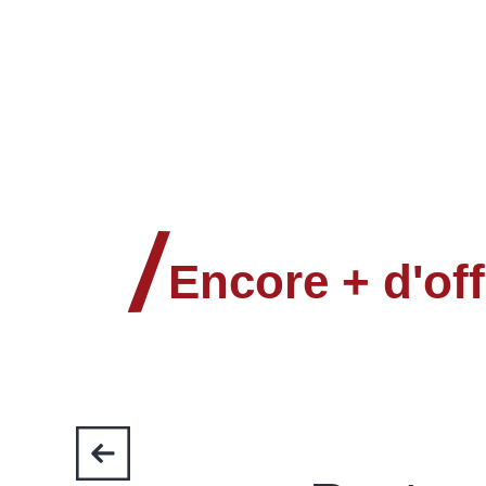
Chalet La Grange des Rennes
Appartement Luberon
Chalet les Soldanelles
Le Katia
Ô rêves des Cimes
Chalet Saint Georges
Chalet l'Establou
Encore + d'off
Appartement Centre Vars
Chalet Snow
Luberon
Chalet Nathalya
Chalet l'Echo