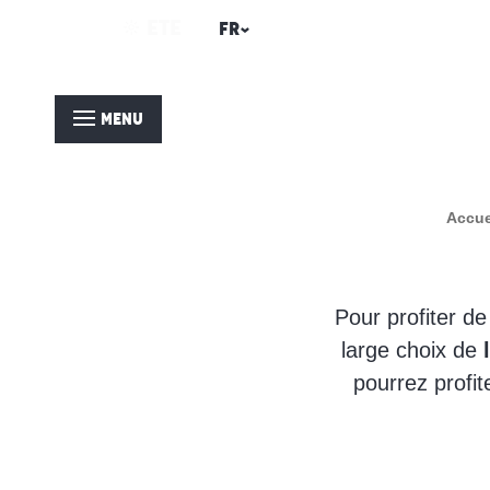
Aller
HIVER
ETE
FR
au
contenu
principal
MENU
Accue
Pour profiter d
large choix de
pourrez profit