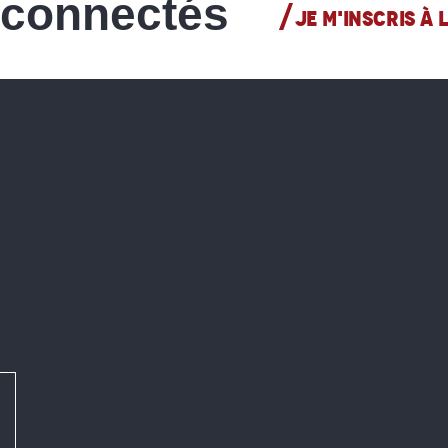
 connectés
JE M'INSCRIS À