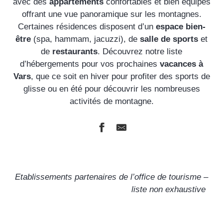
avec des
appartements
confortables et bien équipés
offrant une vue panoramique sur les montagnes.
Certaines résidences disposent d’un
espace bien-
être
(spa, hammam, jacuzzi), de
salle de sports
et
de
restaurants
. Découvrez notre liste
d’hébergements pour vos prochaines
vacances à
Vars
, que ce soit en hiver pour profiter des sports de
glisse ou en été pour découvrir les nombreuses
activités de montagne.
Pierre & Vacances l'Albane
Résidence ARYA - Living Stone
Etablissements partenaires de l’office de tourisme –
Odalys Pra Sainte Marie
liste non exhaustive
Odalys Résidences L'Écrin de Vars
Villages Clubs Du Soleil