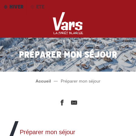
Aller
HIVER
ETE
au
contenu
principal
Préparer mon séjour
Accueil
Préparer mon séjour
Préparer mon séjour