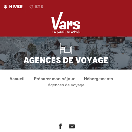
Aller
HIVER
ETE
au
contenu
principal
Agences de voyage
Accueil
Préparer mon séjour
Hébergements
Agences de voyage