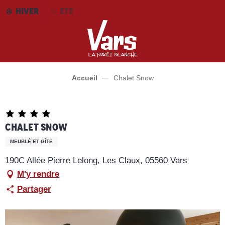
Aller
HIVER
ETE
au
contenu
principal
Accueil
Chalet Snow
Chalet Snow
MEUBLÉ ET GÎTE
190C Allée Pierre Lelong, Les Claux, 05560 Vars
M'y rendre
Partager