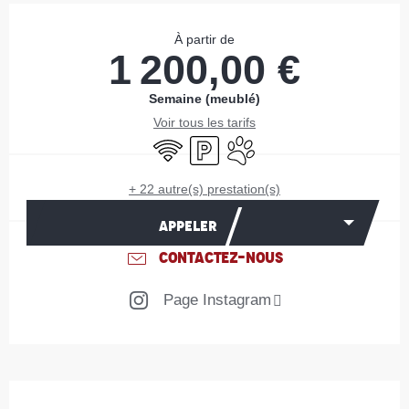
Ouverture et coordonnées
À partir de
1 200,00 €
Semaine (meublé)
Voir tous les tarifs
WiFi
Parking
Animaux acceptés
+ 22 autre(s) prestation(s)
APPELER
CONTACTEZ-NOUS
Page Instagram
Description