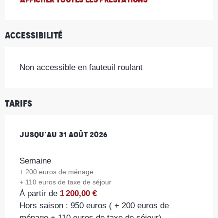
Accessibilité
Non accessible en fauteuil roulant
Tarifs
Du
Jusqu'au
1 juillet 2026
31 août 2026
au
31 août 2026
Semaine
+ 200 euros de ménage
+ 110 euros de taxe de séjour
À partir de
1 200,00 €
Hors saison : 950 euros ( + 200 euros de
ménage + 110 euros de taxe de séjour)