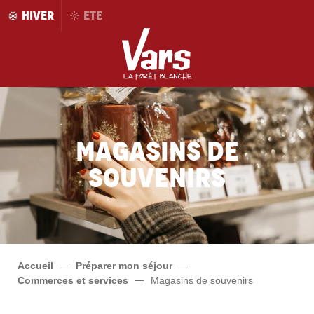
Aller
HIVER
ETE
au
contenu
principal
Magasins de
souvenirs
Accueil
Préparer mon séjour
Commerces et services
Magasins de souvenirs