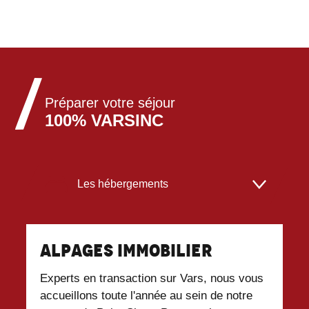
Préparer votre séjour
100% VARSINC
Les hébergements
Les restaurants
Alpages immobilier
L
Locations de matériel
Experts en transaction sur Vars, nous vous
L'
accueillons toute l'année au sein de notre
de
Commerces et services