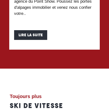
agence du Point Show. Poussez les portes
do
d'alpages immobilier et venez nous confier
ce
votre...
se
Ecoles de ski
Activités
LIRE LA SUITE
Toujours plus
SKI DE VITESSE