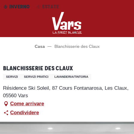
Aller
INVERNO
ESTATE
au
contenu
principal
Casa
Blanchisserie des Claux
Blanchisserie des Claux
SERVIZI
SERVIZI PRATICI
LAVANDERIA/TINTORIA
Résidence Ski Soleil, 87 Cours Fontanarosa, Les Claux,
05560 Vars
Come arrivare
Condividere