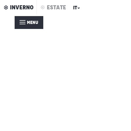
Aller
INVERNO
ESTATE
IT
au
contenu
MENU
principal