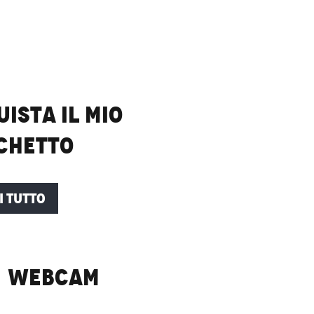
ista il mio
chetto
I TUTTO
Webcam