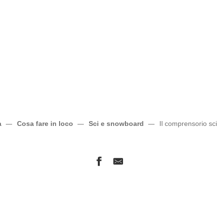
a
Cosa fare in loco
Sci e snowboard
Il comprensorio sci