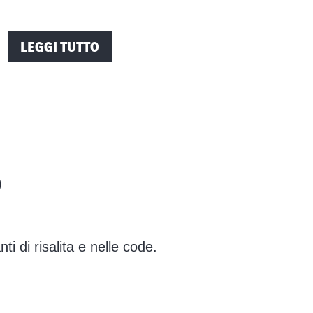
LEGGI TUTTO
O
ti di risalita e nelle code.