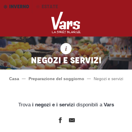
Aller
INVERNO
ESTATE
au
contenu
principal
Negozi e servizi
Casa
Preparazione del soggiorno
Negozi e servizi
Trova
i negozi e i servizi
disponibili a
Vars