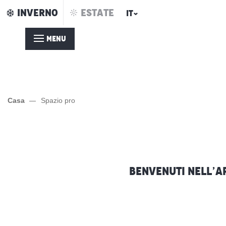
Aller
INVERNO
ESTATE
IT
au
contenu
MENU
principal
Casa
Spazio pro
Benvenuti nell’ar