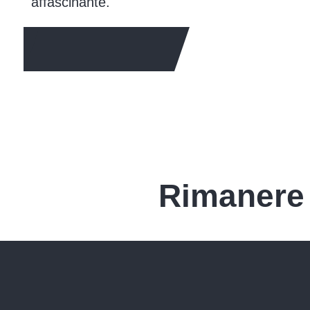
affascinante.
PER SAPERNE DI PIÙ
Rimanere 