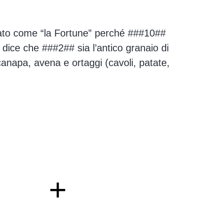
ssato come “la Fortune” perché ###10##
i dice che ###2## sia l’antico granaio di
canapa, avena e ortaggi (cavoli, patate,