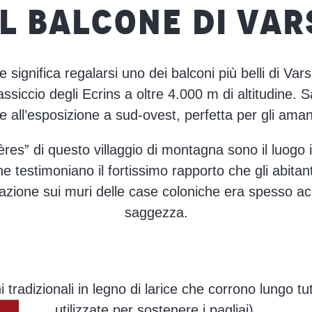
IL BALCONE DI VAR
ignifica regalarsi uno dei balconi più belli di Vars
massiccio degli Ecrins a oltre 4.000 m di altitudine. S
e all’esposizione a sud-ovest, perfetta per gli aman
ères” di questo villaggio di montagna sono il luogo id
e testimoniano il fortissimo rapporto che gli abitan
strazione sui muri delle case coloniche era spesso a
saggezza.
 tradizionali in legno di larice che corrono lungo tut
utilizzate per sostenere i pagliai).