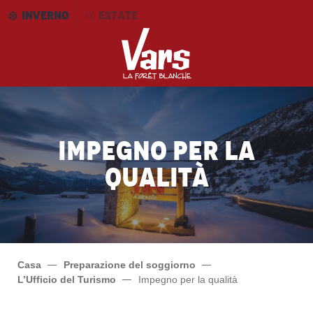
Aller
INVERNO
ESTATE
au
contenu
principal
Impegno per la
qualità
Casa
Preparazione del soggiorno
L’Ufficio del Turismo
Impegno per la qualità