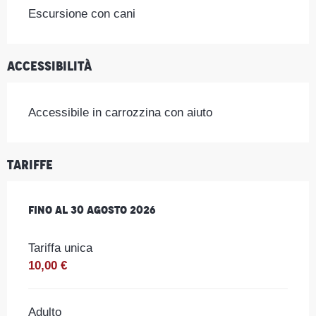
Escursione con cani
Accessibilità
Accessibile in carrozzina con aiuto
Tariffe
Dal
Fino al
4 luglio 2026
30 agosto 2026
al
30 agosto 2026
Tariffa unica
10,00 €
Adulto