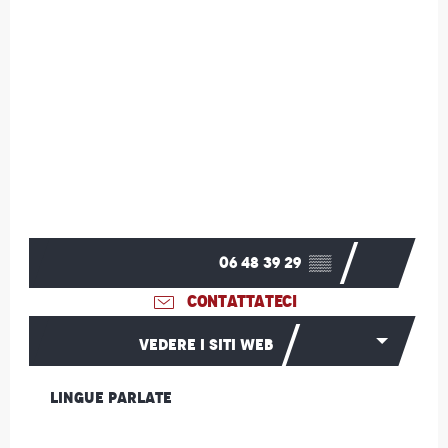
06 48 39 29
▒▒
CONTATTATECI
VEDERE I SITI WEB
Lingue parlate
Lingue parlate