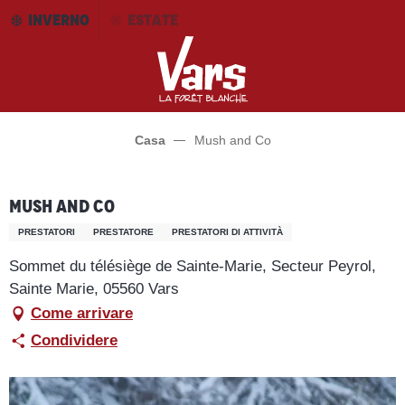
Aller
INVERNO
ESTATE
au
contenu
principal
Casa
Mush and Co
Mush and Co
PRESTATORI
PRESTATORE
PRESTATORI DI ATTIVITÀ
Sommet du télésiège de Sainte-Marie, Secteur Peyrol,
Sainte Marie, 05560 Vars
Come arrivare
Condividere