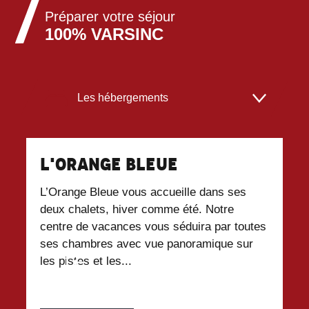
Préparer votre séjour
100% VARSINC
Les hébergements
Les restaurants
L'Orange Bleue
L
Locations de matériel
L’Orange Bleue vous accueille dans ses
Hô
deux chalets, hiver comme été. Notre
Va
Commerces et services
centre de vacances vous séduira par toutes
ac
ses chambres avec vue panoramique sur
am
les pistes et les...
mo
Activités