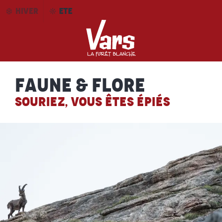
Aller
HIVER
ETE
au
contenu
principal
Faune & flore
SOURIEZ, VOUS ÊTES ÉPIÉS