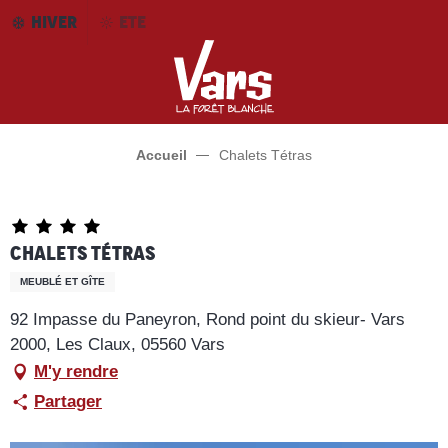
Aller
HIVER
ETE
au
contenu
principal
Accueil
Chalets Tétras
Chalets Tétras
MEUBLÉ ET GÎTE
92 Impasse du Paneyron, Rond point du skieur- Vars
2000, Les Claux, 05560 Vars
M'y rendre
Partager