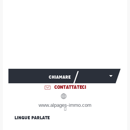
CHIAMARE
CONTATTATECI
www.alpages-immo.com
Lingue parlate
Lingue parlate