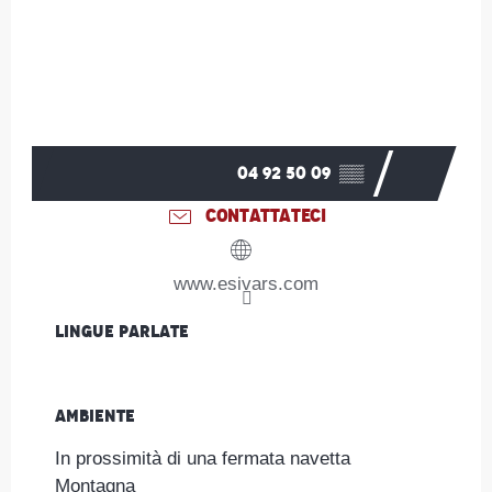
04 92 50 09
▒▒
CONTATTATECI
www.esivars.com
Lingue parlate
Lingue parlate
Ambiente
Ambiente
In prossimità di una fermata navetta
Montagna