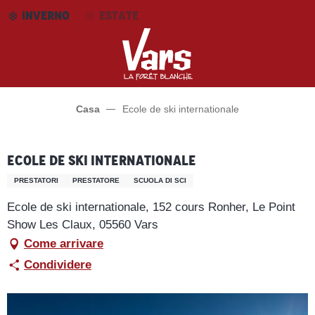
Aller
INVERNO
ESTATE
au
contenu
principal
Casa
Ecole de ski internationale
Ecole de ski internationale
PRESTATORI
PRESTATORE
SCUOLA DI SCI
Ecole de ski internationale, 152 cours Ronher, Le Point
Show Les Claux, 05560 Vars
Come arrivare
Condividere