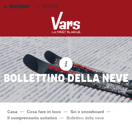
Aller
INVERNO
ESTATE
au
contenu
principal
Bollettino della neve
Casa
Cosa fare in loco
Sci e snowboard
Il comprensorio sciistico
Bollettino della neve