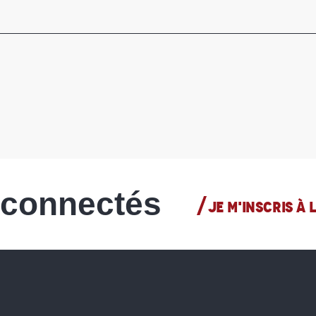
 connectés
JE M'INSCRIS À