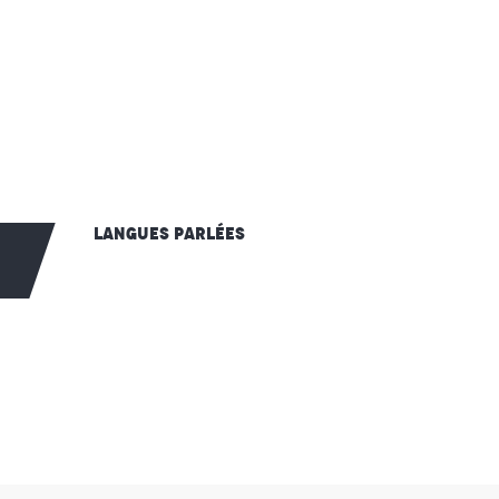
Langues parlées
Langues parlées