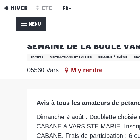
Aller
HIVER
ETE
FR
Accueil
Semaine de la Boule Varsincque
au
contenu
MENU
principal
9 août > 16 août
Semaine de la Boule Va
SPORTS
DISTRACTIONS ET LOISIRS
SEMAINE À THÈME
SPO
05560 Vars
M'y rendre
Description
Avis à tous les amateurs de pétanq
Dimanche 9 août : Doublette choisie
CABANE à VARS STE MARIE. Inscript
CABANE. Frais de participation : 6 