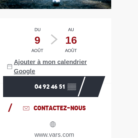
Ouverture et coordonn
DU
AU
9
16
AOÛT
AOÛT
Ajouter à mon calendrier
Google
04 92 46 51
▒▒
CONTACTEZ-NOUS
www.vars.com