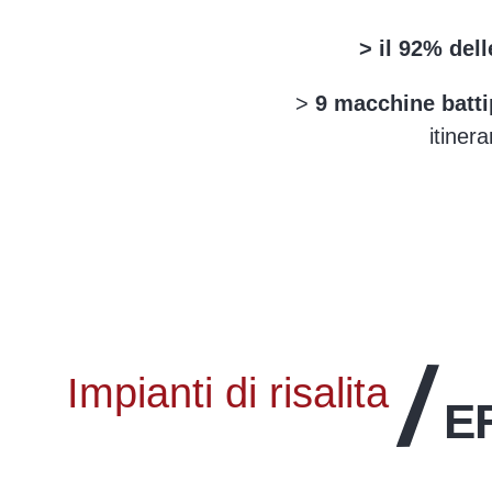
> il 92% dell
>
9 macchine batti
itiner
Impianti di risalita
E