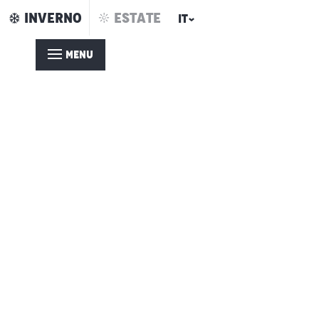
Aller
INVERNO
ESTATE
IT
au
contenu
MENU
principal