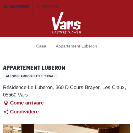
Aller
INVERNO
ESTATE
au
contenu
principal
Casa
Appartement Luberon
Appartement Luberon
ALLOGGI AMMOBILIATI E RURALI
Résidence Le Luberon, 360 D Cours Brayer, Les Claux,
05560 Vars
Come arrivare
Condividere