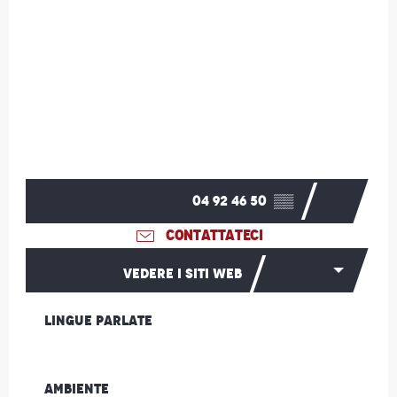
04 92 46 50
▒▒
CONTATTATECI
VEDERE I SITI WEB
Lingue parlate
Lingue parlate
Ambiente
Ambiente