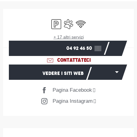
Orari e contatti
Parcheggio
Animali ammessi
Wi-Fi
+ 17 altri servizi
04 92 46 50
▒▒
CONTATTATECI
VEDERE I SITI WEB
Pagina Facebook
Pagina Instagram
Descrizione