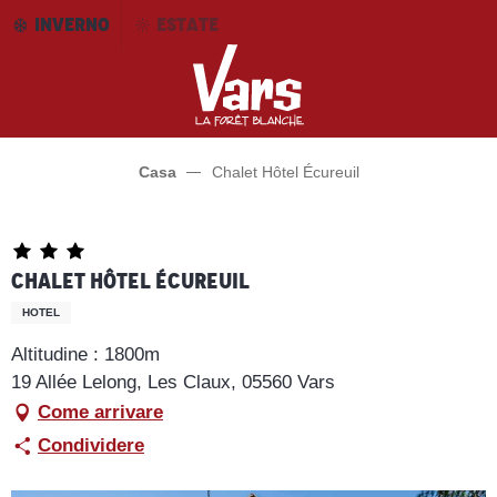
Aller
INVERNO
ESTATE
au
contenu
principal
Casa
Chalet Hôtel Écureuil
Chalet Hôtel Écureuil
HOTEL
Altitudine : 1800m
19 Allée Lelong, Les Claux, 05560 Vars
Come arrivare
Condividere