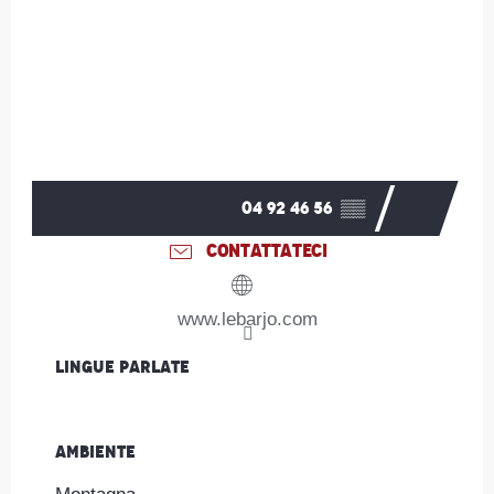
04 92 46 56
▒▒
CONTATTATECI
www.lebarjo.com
Lingue parlate
Lingue parlate
Ambiente
Ambiente