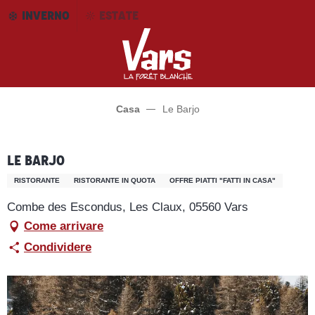
Aller
INVERNO
ESTATE
au
contenu
principal
Casa
Le Barjo
Le Barjo
RISTORANTE
RISTORANTE IN QUOTA
OFFRE PIATTI "FATTI IN CASA"
Combe des Escondus, Les Claux, 05560 Vars
Come arrivare
Condividere