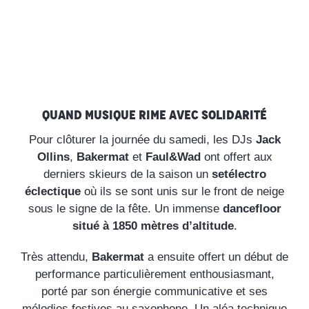
Quand musique rime avec solidarité
Pour clôturer la journée du samedi, les DJs
Jack
Ollins
,
Bakermat
et
Faul
&
Wad
ont offert aux
derniers skieurs de la saison un
set
électro
éclectique
où ils se sont unis sur le front de neige
sous le signe de la fête. Un immense
dancefloor
situé à 1850 mètres d’altitude
.
Très attendu,
Bakermat
a ensuite offert un début de
performance particulièrement enthousiasmant,
porté par son énergie communicative et ses
mélodies festives au saxophone. Un aléa technique