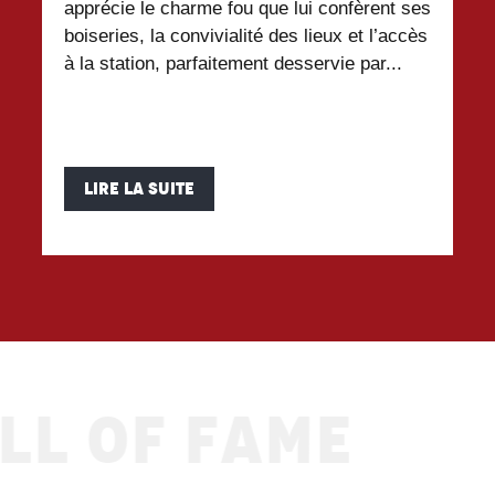
apprécie le charme fou que lui confèrent ses
un
Commerces et services
boiseries, la convivialité des lieux et l’accès
ap
à la station, parfaitement desservie par...
Ecoles de ski
Activités
LIRE LA SUITE
L OF FAME
Bakermat