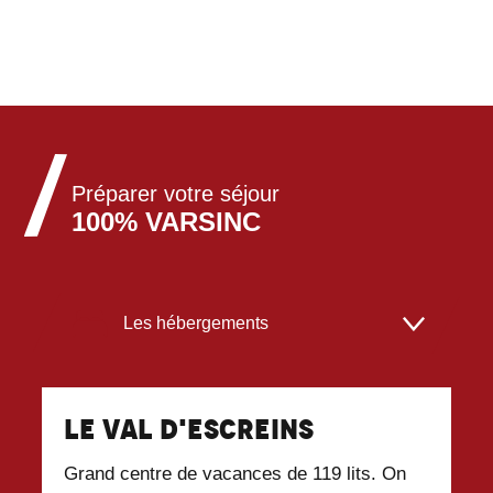
Préparer votre séjour
100% VARSINC
Les hébergements
Les restaurants
Le Val D'Escreins
O
Locations de matériel
Grand centre de vacances de 119 lits. On
Id