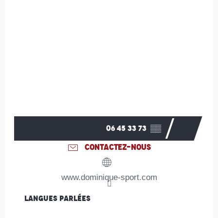
06 45 33 73
▒▒
CONTACTEZ-NOUS
www.dominique-sport.com
Langues parlées
Langues parlées