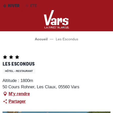
Aller
HIVER
ETE
au
contenu
principal
Accueil
Les Escondus
Les Escondus
HÔTEL - RESTAURANT
Altitude : 1800m
50 Cours Rohner, Les Claux, 05560 Vars
M'y rendre
Partager