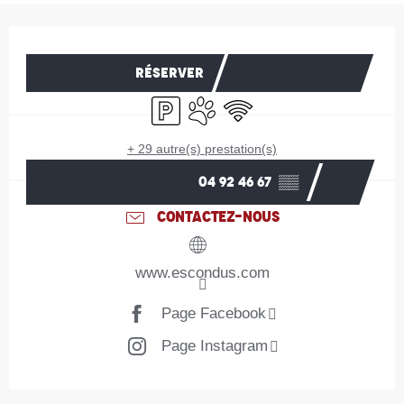
Ouverture et coordonnées
RÉSERVER
Parking
Animaux acceptés
WiFi
+ 29 autre(s) prestation(s)
04 92 46 67
▒▒
CONTACTEZ-NOUS
www.escondus.com
Page Facebook
Page Instagram