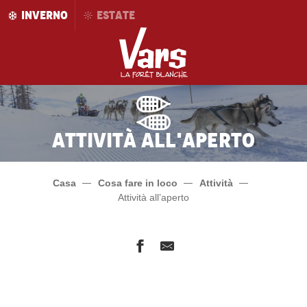
Aller
INVERNO
ESTATE
au
contenu
principal
Attività all'aperto
Casa
Cosa fare in loco
Attività
Attività all’aperto
Pure
Vars Mountain Kart