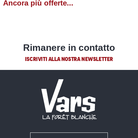
Ancora più offerte...
Scoot Paradize - Manège des neiges
Residenze turistiche
Luge sur rail du Caribou
La chèvrerie de la Font Sancte
Montagne Mélézin
LEGGI TUTTO
Piscine
Sport Nature Vars
Rimanere in contatto
Mush and Co
ISCRIVITI ALLA NOSTRA NEWSLETTER
Ecole de ski français
S'Air Ponçon Parapente
Mont Epique