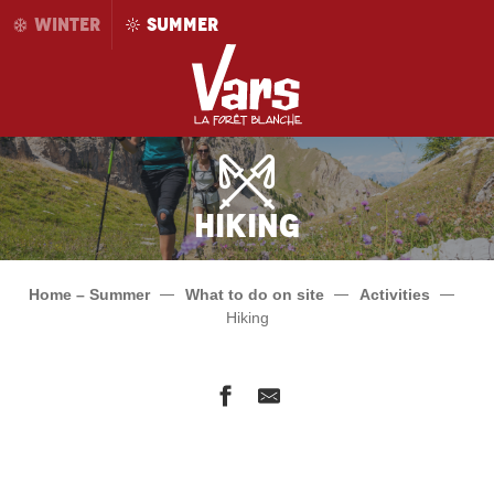
Aller
WINTER
SUMMER
au
contenu
principal
Hiking
Home – Summer
What to do on site
Activities
Hiking
Le Tour du Val d'Escreins
Le sommet de Peynier