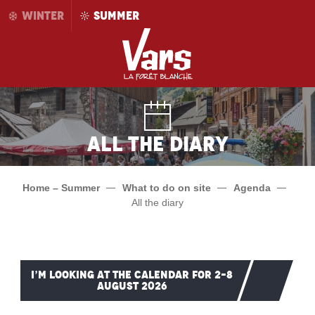
Aller
WINTER
SUMMER
au
contenu
principal
All the diary
Home – Summer
What to do on site
Agenda
All the diary
I’M LOOKING AT THE CALENDAR FOR 2–8
AUGUST 2026