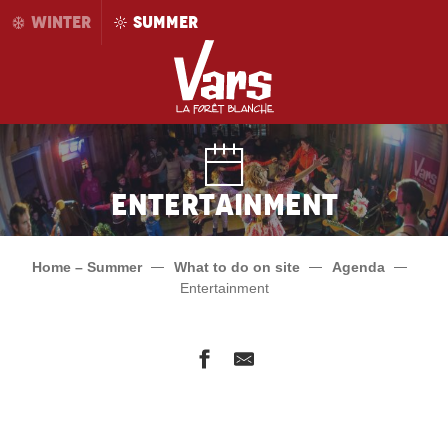
Aller
WINTER
SUMMER
au
contenu
principal
Entertainment
Home – Summer
What to do on site
Agenda
Entertainment
Cirque Variety
Atelier musical Percuchouette